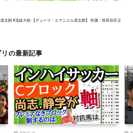
ル凛太朗 #流経大柏 【デューフ・エマニエル凛太朗】 所属：世田谷区立
ゴリの最新記事
2026.07.23
20