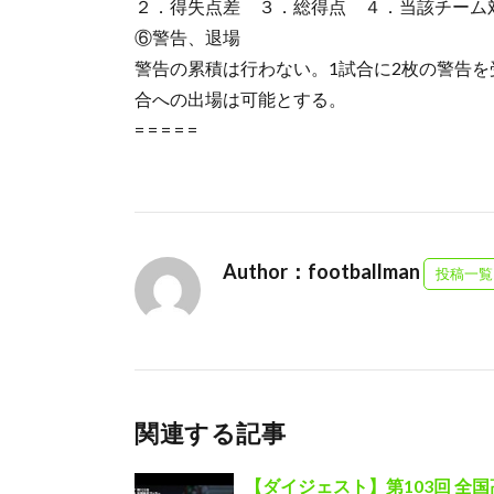
２．得失点差 ３．総得点 ４．当該チーム
⑥警告、退場
警告の累積は行わない。1試合に2枚の警告
合への出場は可能とする。
= = = = =
Author：footballman
投稿一覧
関連する記事
【ダイジェスト】第103回 全国