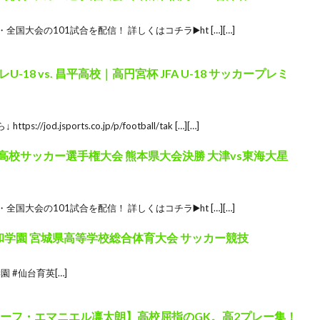
国大会の101試合を配信！ 詳しくはコチラ▶️ht […][…]
18 vs. 昌平高校｜高円宮杯 JFA U-18 サッカープレミ
od.jsports.co.jp/p/football/tak […][…]
国高校サッカー選手権大会 熊本県大会決勝 大津vs東海大星
国大会の101試合を配信！ 詳しくはコチラ▶️ht […][…]
聖和学園 宮城県高等学校総合体育大会 サッカー競技
 #仙台育英[…]
ューフ・エマニエル凛太朗】高校屈指のGK。高2プレー集！