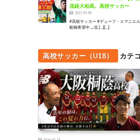
流経大柏高。高校サッカー
2022.05.06
#高校サッカー #デューフ・エマニエ
船橋希望中→流 […][…]
高校サッカー（U18）
カテ
2026.07.23