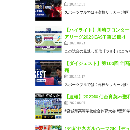
2024.12.31
スポーツブルでは #高校サッカー 地区・全
【ハイライト】川崎フロンターレU-
アリーグ2023 EAST 第15節-1
2023.09.23
この試合の見逃し配信【フル】はこちら↓ https://j
【ダイジェスト】第103回 全
翔
2024.11.17
スポーツブルでは #高校サッカー 地区・全
【速報】2022年 仙台育英vs
2022.06.05
#宮城県高等学校総合体育大会 #聖和学園
191㌢セネガルハーフGK【デ