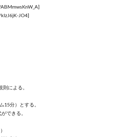
e/ABMmwsKnW_A]
lzJ6jK-JO4]
規則による。
ム15分）とする。
代ができる。
点）