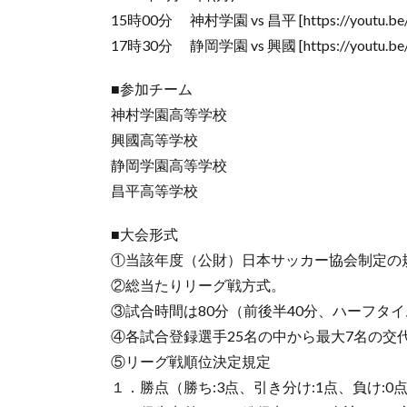
15時00分 神村学園 vs 昌平 [https://youtu.b
17時30分 静岡学園 vs 興國 [https://youtu.be/k
■参加チーム
神村学園高等学校
興國高等学校
静岡学園高等学校
昌平高等学校
■大会形式
①当該年度（公財）日本サッカー協会制定の
②総当たりリーグ戦方式。
③試合時間は80分（前後半40分、ハーフタイ
④各試合登録選手25名の中から最大7名の交
⑤リーグ戦順位決定規定
１．勝点（勝ち:3点、引き分け:1点、負け:0