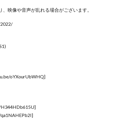
り、映像や音声が乱れる場合がございます。
2022/
1)
u.be/oYXourUbWHQ]
e/H344HDb615U]
/qa1NAHEPb2I]