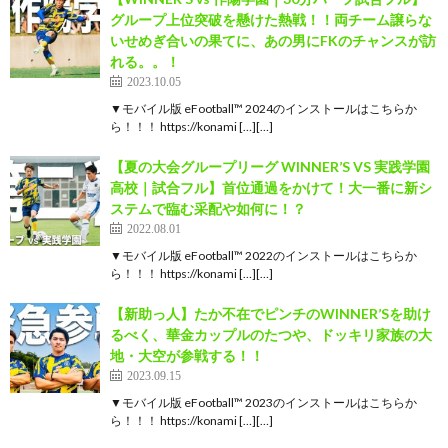
グループ上位突破を懸けた熱戦！！両チーム譲らな
いせめぎ合いの果てに、あの男にFKのチャンスが訪
れる。。！
2023.10.05
▼モバイル版 eFootball™ 2024のインストールはこちらか
ら！！！ https://konami […][…]
【夏の大会グループリーグ WINNER’S VS 実践学園
高校｜試合フル】首位通過をかけて！大一番に新シ
ステムで臨む采配や如何に！？
2022.08.01
▼モバイル版 eFootball™ 2022のインストールはこちらか
ら！！！ https://konami […][…]
【新助っ人】たか不在でピンチのWINNER’Sを助け
るべく、華金カップルのたつや、ドッキリ家族の大
地・大空が参戦する！！
2023.09.15
▼モバイル版 eFootball™ 2023のインストールはこちらか
ら！！！ https://konami […][…]