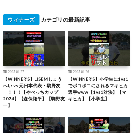
ウィナーズ
カテゴリの最新記事
2025.01.27
2025.01.26
【WINNER’S】LISEMしょう
【WINNER’S】小学生に1vs1
へい vs 元日本代表・駒野友
でボコボコにされるマキヒカ
一！！！【やべっちカップ
選手www【1vs1対決】【マ
2024】【森保翔平】【駒野友
キヒカ】【小学生】
一】