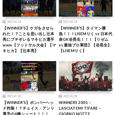
2025.01.24
2025.01.19
【WINNER’S】ケガをさせら
【WINNER’S】タイマン勝
れた！？ことを思い出し辻本
負！！！LISEMりく vs 日本代
亮にブチギレるマキヒカ選手
表GK谷晃生！！！【リゼム
www【フットサル大会】【マ
vs 最強プロ軍団】【谷晃生】
キヒカ】【辻本亮】
【LISEMりく】
2025.01.18
2025.01.09
【WINNER’S】ボンバーヘッ
WINNERS 2005 –
ド炸裂！？チェイス・アンリ
LASCIATEMI TIFARE –
選手の6種シュート！！！
GIORNO NOTTE