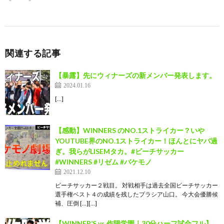
関連する記事
【暴露】先にウィナーズの新メンバー発表します。
2024.01.16
[…]
【感動】WINNERS のNO.1ストライカー？いや
YOUTUBE界のNO.1ストライカー！ほんとにヤバ過
ぎ。我らがLISEMタカ。#ビーチサッカー
#WINNERS #リゼム #バケモノ
2021.12.10
ビーチサッカー２戦目。 対戦相手は過去全国ビーチサッカー
選手権ベスト４の成績を残したプラシア山口。 今大会優勝候
補、圧倒 […][…]
【WINNER’S vs 作陽学園｜30分ハーフ試合フル】