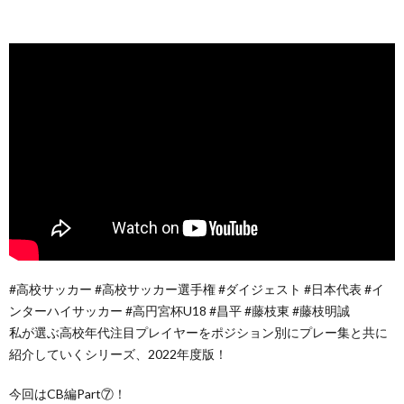
#高校サッカー #高校サッカー選手権 #ダイジェスト #日本代表 #イ
ンターハイサッカー #高円宮杯U18 #昌平 #藤枝東 #藤枝明誠
私が選ぶ高校年代注目プレイヤーをポジション別にプレー集と共に
紹介していくシリーズ、2022年度版！
今回はCB編Part⑦！