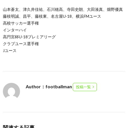
山本蒼太、津久井佳祐、石川穂高、寺田史朗、大田湊真、畑野優真
藤枝明誠、昌平、藤枝東、名古屋U-18、横浜FMユース
高校サッカー選手権
インターハイ
高円宮杯U-18プレミアリーグ
クラブユース選手権
Jユース
Author：footballman
投稿一覧
関連する記事