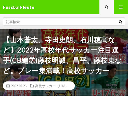
Fussball-leute
【山本蒼太、寺田史朗、石川穂高な
ど】2022年高校年代サッカー注目選
手(CB編⑦)藤枝明誠、昌平、藤枝東な
ど。プレー集満載！高校サッカー
2022.07.23
高校サッカー（U18）