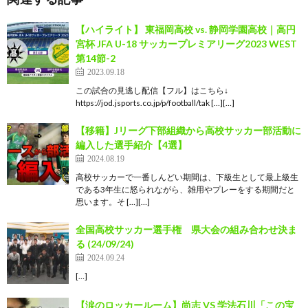
【ハイライト】 東福岡高校 vs. 静岡学園高校｜高円
宮杯 JFA U-18 サッカープレミアリーグ2023 WEST
第14節-2
2023.09.18
この試合の見逃し配信【フル】はこちら↓
https://jod.jsports.co.jp/p/football/tak […][…]
【移籍】Jリーグ下部組織から高校サッカー部活動に
編入した選手紹介【4選】
2024.08.19
高校サッカーで一番しんどい期間は、下級生として最上級生
である3年生に怒られながら、雑用やプレーをする期間だと
思います。そ […][…]
全国高校サッカー選手権 県大会の組み合わせ決ま
る (24/09/24)
2024.09.24
[…]
【涙のロッカールーム】尚志 VS 学法石川「この宝