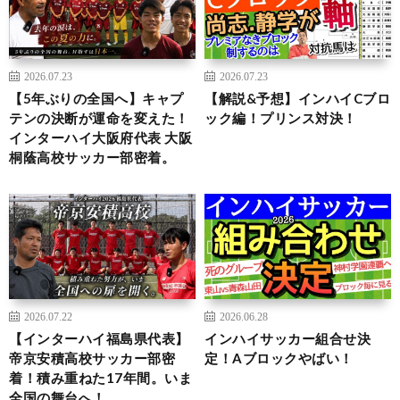
2026.07.23
2026.07.23
【5年ぶりの全国へ】キャプ
【解説&予想】インハイCブロ
テンの決断が運命を変えた！
ック編！プリンス対決！
インターハイ大阪府代表 大阪
桐蔭高校サッカー部密着。
2026.07.22
2026.06.28
【インターハイ福島県代表】
インハイサッカー組合せ決
帝京安積高校サッカー部密
定！Aブロックやばい！
着！積み重ねた17年間。いま
全国の舞台へ！