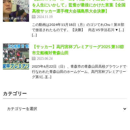
を人生にいかして」監督が最後にかけた言葉【全国
高校サッカー選手権大会福島県大会決勝】
2024.11.19
この動画は2024年11月18日（月）のゴジてれChu！第Ⅲ部
で放送されたものです。 【決勝】 尚志 VS 学法石川 ▼ […]
[…]
【サッカー】高円宮杯プレミアリーグ2025 第10節
市立船橋対青森山田
2025.06.24
2025年6月22日（日）、青森市の青森山田高校グラウンドで
行なわれた青森山田のホームゲーム、高円宮杯プレミアリー
グ第1 […][…]
カテゴリー