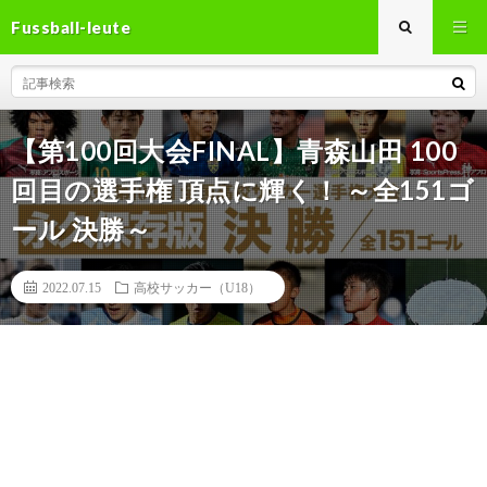
Fussball-leute
【第100回大会FINAL】青森山田 100
回目の選手権 頂点に輝く！ ～全151ゴ
ール 決勝～
2022.07.15
高校サッカー（U18）