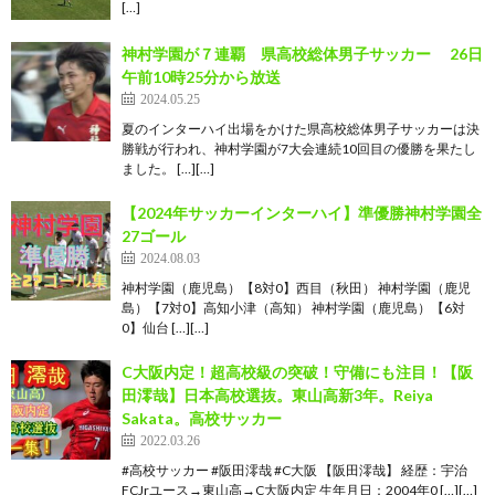
[…]
神村学園が７連覇 県高校総体男子サッカー 26日
午前10時25分から放送
2024.05.25
夏のインターハイ出場をかけた県高校総体男子サッカーは決
勝戦が行われ、神村学園が7大会連続10回目の優勝を果たし
ました。 […][…]
【2024年サッカーインターハイ】準優勝神村学園全
27ゴール
2024.08.03
神村学園（鹿児島）【8対0】西目（秋田） 神村学園（鹿児
島）【7対0】高知小津（高知） 神村学園（鹿児島）【6対
0】仙台 […][…]
C大阪内定！超高校級の突破！守備にも注目！【阪
田澪哉】日本高校選抜。東山高新3年。Reiya
Sakata。高校サッカー
2022.03.26
#高校サッカー #阪田澪哉 #C大阪 【阪田澪哉】 経歴：宇治
FCJrユース→東山高→C大阪内定 生年月日：2004年0 […][…]