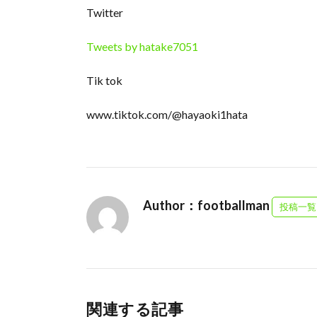
Twitter
Tweets by hatake7051
Tik tok
www.tiktok.com/@hayaoki1hata
Author：footballman
投稿一覧
関連する記事