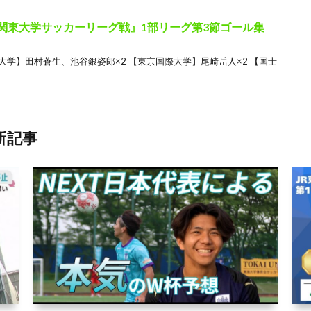
8回 関東大学サッカーリーグ戦』1部リーグ第3節ゴール集
波大学】田村蒼生、池谷銀姿郎×2 【東京国際大学】尾崎岳人×2 【国士
新記事