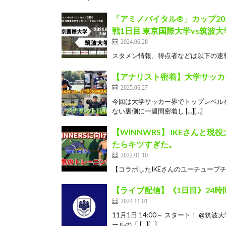
「アミノバイタル®」カップ20
戦1日目 東京国際大学vs筑波大
2024.06.28
スタメン情報、得点者などは以下の速報Xでご確認く
【アナリスト密着】大学サッカー
2025.06.27
今回は大学サッカー界でトップレベル
ない裏側に一週間密着し […][…]
【WINNWRS】 IKEさんと
たらキツすぎた。
2022.01.10
【コラボしたIKEさんのユーチューブチャンネル】 h
【ライブ配信】《1日目》24
2024.11.01
11月1日 14:00～ スタート！ 
ールの「 […][…]