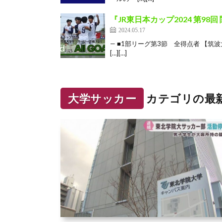
『JR東日本カップ2024 第9
2024.05.17
— ■1部リーグ第3節 全得点者 【筑
[…][…]
大学サッカー
カテゴリの最