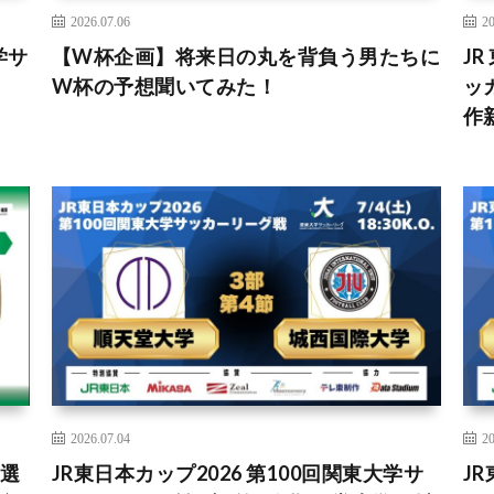
2026.07.06
20
学サ
【W杯企画】将来日の丸を背負う男たちに
JR
W杯の予想聞いてみた！
ッ
作
2026.07.04
20
ー選
JR東日本カップ2026 第100回関東大学サ
J