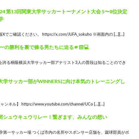
24 第13回関東大学サッカートーナメント大会 5〜8位決定
学
ださい。 https://x.com/JUFA_sokuho ※画⾯内の […][…]
の勝利を裏で操る男たちに迫る🫵🏻💻
を誇る桐蔭横浜大学サッカー部アナリスト3人の普段は知ることのでき
現役大学サッカー部がWINNERSに向け本気のトレーニングし
ttps://www.youtube.com/channel/UCo […][…]
時間シュウキュウリレー！繋ぎます、みんなの想い
@筑波大学第一サッカー場 つくば市内の名所やスポンサー店舗を、蹴球部員がボ