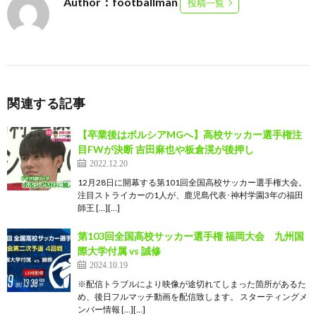
Author：footballman
投稿一覧
関連する記事
【卒業後はボルシアMGへ】高校サッカー選手権注
目FWが決断 吉田麻也や板倉滉が後押し
2022.12.20
12月28日に開幕する第101回全国高校サッカー選手権大会。
注目ストライカーの1人が、鹿児島代表･神村学園3年の福田
師王 […][…]
第103回全国高校サッカー選手権 福岡大会 九州国
際大学付属 vs 誠修
2024.10.19
※配信トラブルにより映像が途切れてしまった箇所があるた
め、後日フルマッチ動画を配信致します。 スターティングメ
ンバー情報 […][…]