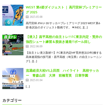
WEST 第6節ダイジェスト ｜ 高円宮杯プレミアリー
グ 2025
2025.05.08
高円宮杯 JFA U-18 サッカープレミアリーグ 2025 WEST 第6
節 各試合のダイジェスト動画です。 ▼IND […][…]
【潜入】昌平高校の自主トレ!! FC東京内定・荒井の
強烈シュート練習＆股抜き連発!?ボール回し
2022.06.09
【自主トレ潜入取材!!】 FC東京内定MF荒井悠汰(3年)擁する
高体連屈指の技巧派・昌平高校（埼玉県）の自主トレーニン
グ […][…]
流通経済大柏VS上田西 ハイライト 高校サッカ
ー 青森山田 大津 前橋育英 日章学園
2025.01.04
[…]
カテゴリー