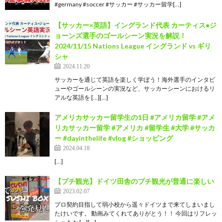
#germany #soccer #サッカー #サッカー留学[…]
【サッカー×英語】イングランド代表 カーティス•ジ
ョーンズ選手のゴールシーン実況を解説！
2024/11/15 Nations League イングランド vs ギリ
シャ
2024.11.20
サッカーを通じて英語を楽しく学ぼう！海外選手のインタビ
ューやゴールシーンの実況など、サッカーシーンにおけるリ
アルな英語を […][…]
アメリカサッカー留学生の1日 #アメリカ留学 #アメ
リカサッカー留学 #アメリカ #留学生 #大学 #サッカ
ー #dayinthelife #vlog #ショッピング
2024.04.18
[…]
【プチ観光】ドイツ田舎のプチ観光が普通に楽しい
2023.02.07
プロ契約目指して弱小校から遥々ドイツまで来てしまいまし
たけいです。 動画みてくれてありがとう！！ 今回はリフレッ