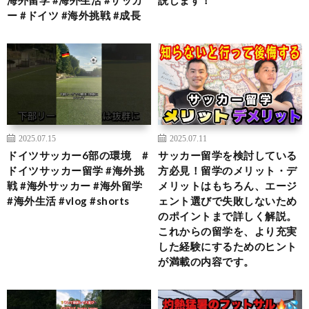
海外留学 #海外生活 #サッカ
説します！
ー #ドイツ #海外挑戦 #成長
2025.07.15
2025.07.11
ドイツサッカー6部の環境 #
サッカー留学を検討している
ドイツサッカー留学 #海外挑
方必見！留学のメリット・デ
戦 #海外サッカー #海外留学
メリットはもちろん、エージ
#海外生活 #vlog #shorts
ェント選びで失敗しないため
のポイントまで詳しく解説。
これからの留学を、より充実
した経験にするためのヒント
が満載の内容です。