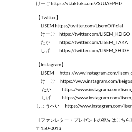
けーご https://vt.tiktok.com/ZSJUAEPHt/
【Twitter】
LISEM https://twitter.com/LisemOfficial
けーご https://twitter.com/LISEM_KEIGO
たか https://twitter.com/LISEM_TAKA
しげ https://twitter.com/LISEM_SHIGE
【Instagram】
LISEM https://www.instagram.com/lisem_of
けーご https://www.instagram.com/keigos
たか https://www.instagram.com/lisem_
しげ https://www.instagram.com/lisem_s
しょうへい https://www.instagram.com/lisem
《ファンレター・プレゼントの宛先はこちら
〒150-0013