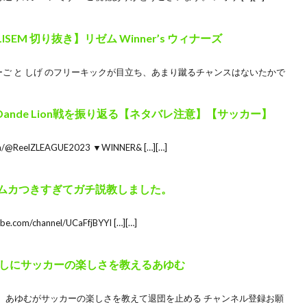
ISEM 切り抜き】リゼム Winner’s ウィナーズ
ーご と しげ のフリーキックが目立ち、あまり蹴るチャンスはないたかで
動のDande Lion戦を振り返る【ネタバレ注意】【サッカー】
om/@ReelZLEAGUE2023 ▼WINNER& […][…]
奴にムカつきすぎてガチ説教しました。
com/channel/UCaFfjBYYI […][…]
しにサッカーの楽しさを教えるあゆむ
、あゆむがサッカーの楽しさを教えて退団を止める チャンネル登録お願