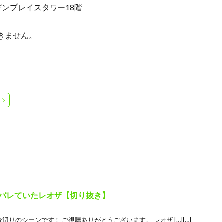
デンプレイスタワー18階
きません。
顔がバレていたレオザ【切り抜き】
gTm4 の2分辺りのシーンです！ ご視聴ありがとうございます。 レオザ […][…]