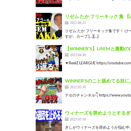
リゼム たか フリーキック 集 【L
2022.08.23
リゼム たか フリーキック集です！ け
すが、カーブ […][…]
【WINNER’S】LISEMと激
2023.04.30
▼ReelZ LEARGUE https://youtube.c
WINNER’Sのこと舐めてる
2022.05.10
テセのチャンネル👇 https://www.youtube.
ウィナーズを辞めようとするぎ
2023.03.10
ぎしがウィナーズを辞めようか悩む中