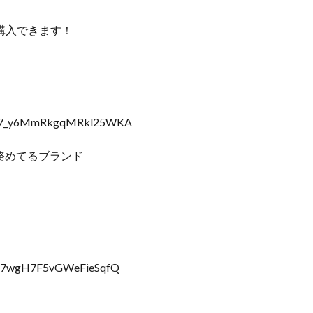
購入できます！
GM7_y6MmRkgqMRkl25WKA
務めてるブランド
QD7wgH7F5vGWeFieSqfQ