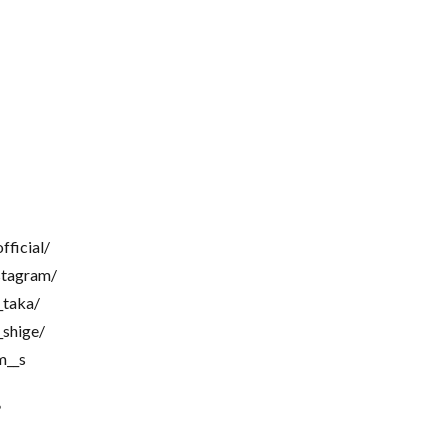
ficial/
tagram/
taka/
hige/
__s
》