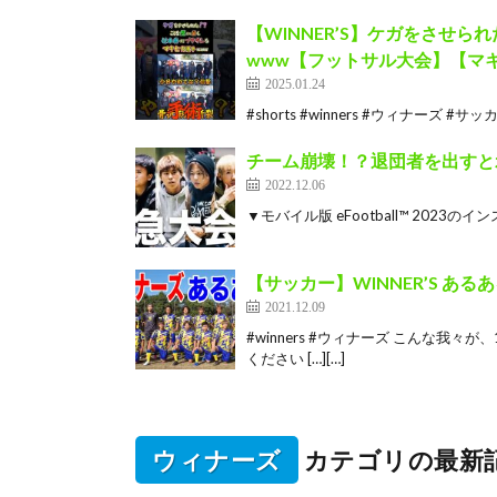
【WINNER’S】ケガをさせ
www【フットサル大会】【マ
2025.01.24
#shorts #winners #ウィナーズ #サッカー 
チーム崩壊！？退団者を出すと
2022.12.06
▼モバイル版 eFootball™ 2023のインス
【サッカー】WINNER’S あ
2021.12.09
#winners #ウィナーズ こんな我
ください […][…]
ウィナーズ
カテゴリの最新