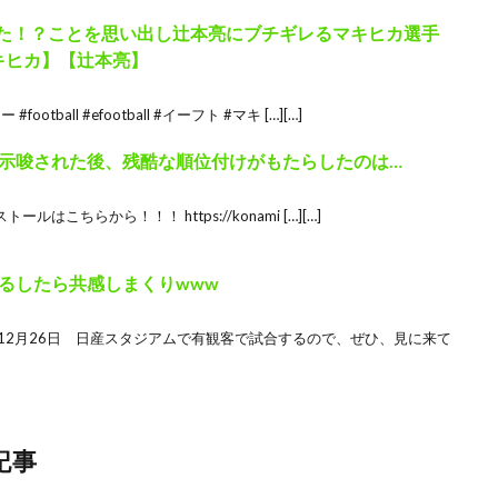
られた！？ことを思い出し辻本亮にブチギレるマキヒカ選手
キヒカ】【辻本亮】
#football #efootball #イーフト #マキ […][…]
示唆された後、残酷な順位付けがもたらしたのは…
トールはこちらから！！！ https://konami […][…]
るあるしたら共感しまくりwww
々が、12月26日 日産スタジアムで有観客で試合するので、ぜひ、見に来て
記事