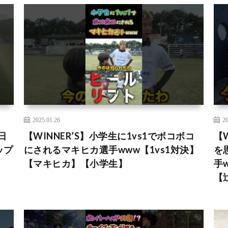
2025.01.26
20
日
【WINNER’S】小学生に1vs1でボコボコ
【
ップ
にされるマキヒカ選手www【1vs1対決】
を
【マキヒカ】【小学生】
手
【