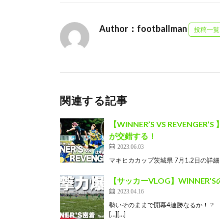
Author：footballman
投稿一覧
関連する記事
【WINNER’S VS REVE
が交錯する！
2023.06.03
マキヒカカップ茨城県 7月1.2日の詳細はこちら htt
【サッカーVLOG】WINNER
2023.04.16
勢いそのままで開幕4連勝なるか！？ 【ジャ
[…][…]