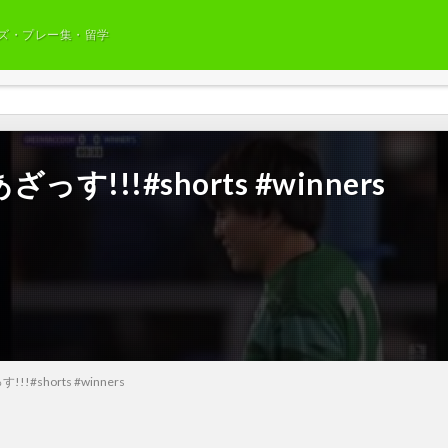
ズ・プレー集・留学
!!#shorts #winners
shorts #winners