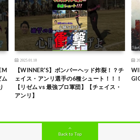
2025.01.18
20
EM
【WINNER’S】ボンバーヘッド炸裂！？チ
WI
ゼム
ェイス・アンリ選手の6種シュート！！！
GI
り
【リゼム vs 最強プロ軍団】【チェイス・
アンリ】
Back to Top