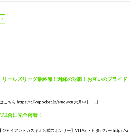
NGER’S 】リールズリーグ最終節！因縁の対戦！お互いのプライド
ps://t.livepocket.jp/e/uowxu 六月中 […][…]
’Sの試合に完全密着！
イアントカズキch公式スポンサー】VITAS ・ビタパワー https://a