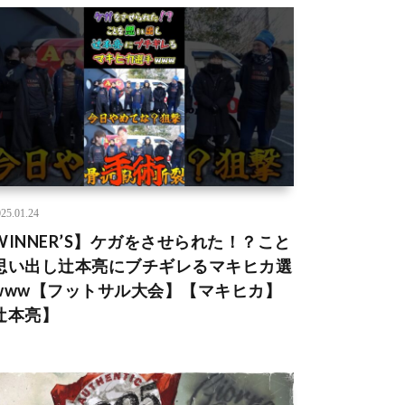
25.01.24
WINNER’S】ケガをさせられた！？こと
思い出し辻本亮にブチギレるマキヒカ選
www【フットサル大会】【マキヒカ】
辻本亮】