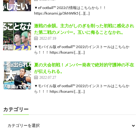
▼eFootball™ 2022の情報はこちらから！！
https://konami.jp/3kNWIk5 […][…]
激戦の余韻。主力がしのぎを削った初戦に感化され
た第二戦のメンバー。互いに侮ることなかれ。
2022.07.19
▼モバイル版 eFootball™ 2022のインストールはこちらか
ら！！！ https://konami […][…]
夏の大会初戦！メンバー発表で絶対的守護神の不在
が伝えられる。
2022.07.27
▼モバイル版 eFootball™ 2022のインストールはこちらか
ら！！！ https://konami […][…]
カテゴリー