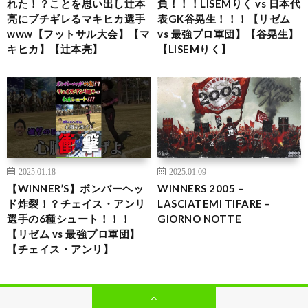
れた！？ことを思い出し辻本
負！！！LISEMりく vs 日本代
亮にブチギレるマキヒカ選手
表GK谷晃生！！！【リゼム
www【フットサル大会】【マ
vs 最強プロ軍団】【谷晃生】
キヒカ】【辻本亮】
【LISEMりく】
2025.01.18
2025.01.09
【WINNER’S】ボンバーヘッ
WINNERS 2005 –
ド炸裂！？チェイス・アンリ
LASCIATEMI TIFARE –
選手の6種シュート！！！
GIORNO NOTTE
【リゼム vs 最強プロ軍団】
【チェイス・アンリ】