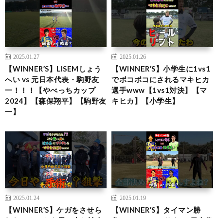
2025.01.27
2025.01.26
【WINNER’S】LISEMしょう
【WINNER’S】小学生に1vs1
へい vs 元日本代表・駒野友
でボコボコにされるマキヒカ
一！！！【やべっちカップ
選手www【1vs1対決】【マ
2024】【森保翔平】【駒野友
キヒカ】【小学生】
一】
2025.01.24
2025.01.19
【WINNER’S】ケガをさせら
【WINNER’S】タイマン勝