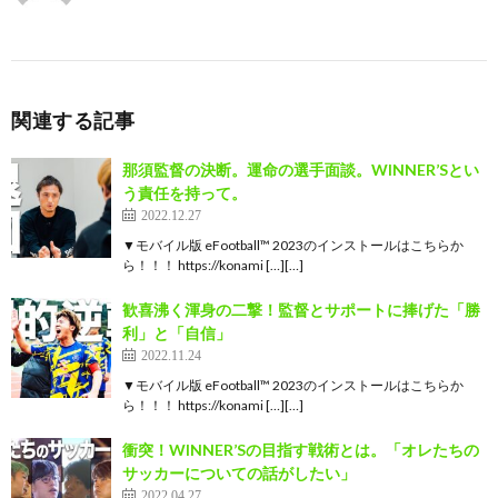
関連する記事
那須監督の決断。運命の選手面談。WINNER’Sとい
う責任を持って。
2022.12.27
▼モバイル版 eFootball™ 2023のインストールはこちらか
ら！！！ https://konami […][…]
歓喜沸く渾身の二撃！監督とサポートに捧げた「勝
利」と「自信」
2022.11.24
▼モバイル版 eFootball™ 2023のインストールはこちらか
ら！！！ https://konami […][…]
衝突！WINNER’Sの目指す戦術とは。「オレたちの
サッカーについての話がしたい」
2022.04.27