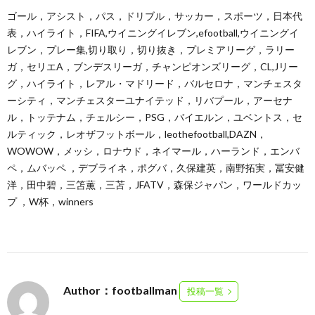
ゴール，アシスト，パス，ドリブル，サッカー，スポーツ，日本代
表，ハイライト，FIFA,ウイニングイレブン,efootball,ウイニングイ
レブン，プレー集,切り取り，切り抜き，プレミアリーグ，ラリー
ガ，セリエA，ブンデスリーガ，チャンピオンズリーグ，CL,Jリー
グ，ハイライト，レアル・マドリード，バルセロナ，マンチェスタ
ーシティ，マンチェスターユナイテッド，リバプール，アーセナ
ル，トッテナム，チェルシー，PSG，バイエルン，ユベントス，セ
ルティック，レオザフットボール，leothefootball,DAZN，
WOWOW，メッシ，ロナウド，ネイマール，ハーランド，エンバ
ペ，ムバッペ ，デブライネ，ポグバ，久保建英，南野拓実，冨安健
洋，田中碧，三笘薫，三苫，JFATV，森保ジャパン，ワールドカッ
プ ，W杯，winners
Author：footballman
投稿一覧