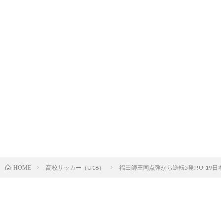
高校サッカー（U18）
福田師王同点弾から逆転5発!!U-1
HOME