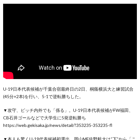
U-19日本代表候補が千葉合宿最終日の2日、桐蔭横浜大と練習試合
(45分×2本)を行い、5-1で逆転勝ちした。
▼攻守、ピッチ内外でも「係る」。U-19日本代表候補がFW福田、
CB石井ゴールなどで大学生に5発逆転勝ち
https://web.gekisaka.jp/news/detail/?353235-353235-fl
▼本人も驚くU-19代表候補初選出。岡山MF佐野航大は“下”から「こ