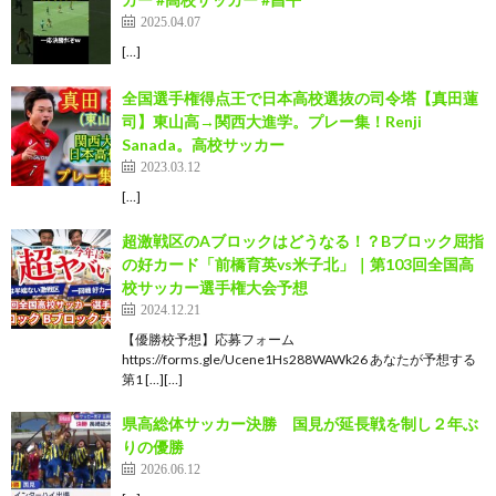
2025.04.07
[…]
全国選手権得点王で日本高校選抜の司令塔【真田蓮
司】東山高→関西大進学。プレー集！Renji
Sanada。高校サッカー
2023.03.12
[…]
超激戦区のAブロックはどうなる！？Bブロック屈指
の好カード「前橋育英vs米子北」｜第103回全国高
校サッカー選手権大会予想
2024.12.21
【優勝校予想】応募フォーム
https://forms.gle/Ucene1Hs288WAWk26 あなたが予想する
第1 […][…]
県高総体サッカー決勝 国見が延長戦を制し２年ぶ
りの優勝
2026.06.12