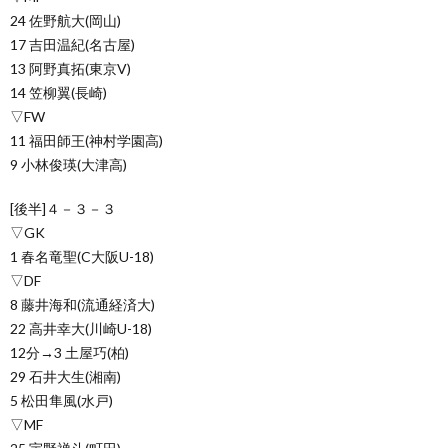
24 佐野航大(岡山)
17 吉田温紀(名古屋)
13 阿野真拓(東京V)
14 笠柳翼(長崎)
▽FW
11 福田師王(神村学園高)
9 小林俊瑛(大津高)
[後半]４－３－３
▽GK
1 春名竜聖(C大阪U-18)
▽DF
8 藤井海和(流通経済大)
22 高井幸大(川崎U-18)
12分→3 土屋巧(柏)
29 石井大生(湘南)
5 松田隼風(水戸)
▽MF