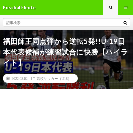
Fussball-leute
福田師王同点弾から逆転5発!!U-19日
本代表候補が練習試合に快勝【ハイラ
イト】
2022.03.02
高校サッカー（U18）