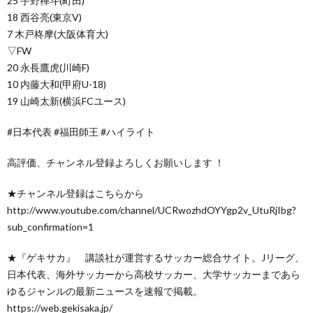
25 宇野禅斗(町田)
18 西谷亮(東京V)
7 木戸柊摩(大阪体育大)
▽FW
20 永長鷹虎(川崎F)
10 内藤大和(甲府U-18)
19 山崎太新(横浜FCユース)
#日本代表 #福田師王 #ハイライト
高評価、チャンネル登録よろしくお願いします ！
★チャンネル登録はこちらから
http://www.youtube.com/channel/UCRwozhdOYYgp2v_UtuRjIbg?
sub_confirmation=1
★『ゲキサカ』 講談社が運営するサッカー総合サイト。Jリーグ、
日本代表、海外サッカーから高校サッカー、大学サッカーまであら
ゆるジャンルの最新ニュースを速報で掲載。
https://web.gekisaka.jp/