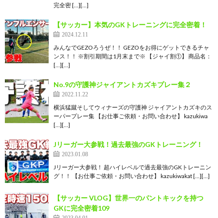
完全密 […][…]
【サッカー】本気のGKトレーニングに完全密着！
2024.12.11
みんなでGEZOろうぜ！！ GEZOをお得にゲットできるチャ
ンス！！ ※割引期間は1月末まで※ 【ジャイ割①】 商品名：
[…][…]
No.9の守護神ジャイアントカズキプレー集２
2022.11.22
横浜猛蹴そしてウィナーズの守護神 ジャイアントカズキのス
ーパープレー集 【お仕事ご依頼・お問い合わせ】 kazukiwa
[…][…]
Jリーガー大参戦！過去最強のGKトレーニング！
2023.01.08
Jリーガー大参戦！ 超ハイレベルで過去最強のGKトレーニン
グ！！ 【お仕事ご依頼・お問い合わせ】 kazukiwakat […][…]
【サッカー VLOG】世界一のパントキックを持つ
GKに完全密着109
2023.04.01