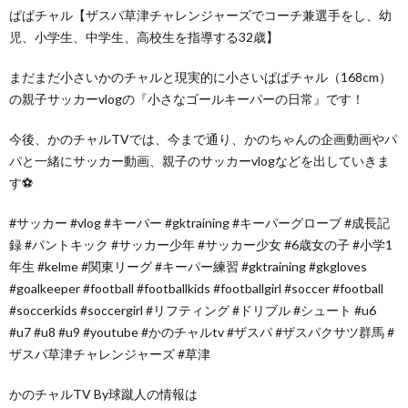
ぱぱチャル【ザスパ草津チャレンジャーズでコーチ兼選手をし、幼
児、小学生、中学生、高校生を指導する32歳】
まだまだ小さいかのチャルと現実的に小さいぱぱチャル（168cm）
の親子サッカーvlogの『小さなゴールキーパーの日常』です！
今後、かのチャルTVでは、今まで通り、かのちゃんの企画動画やパ
パと一緒にサッカー動画、親子のサッカーvlogなどを出していきま
す⚽️
#サッカー #vlog #キーパー #gktraining #キーパーグローブ #成長記
録 #パントキック #サッカー少年 #サッカー少女 #6歳女の子 #小学1
年生 #kelme #関東リーグ #キーパー練習 #gktraining #gkgloves
#goalkeeper #football #footballkids #footballgirl #soccer #football
#soccerkids #soccergirl #リフティング #ドリブル #シュート #u6
#u7 #u8 #u9 #youtube #かのチャルtv #ザスパ #ザスパクサツ群馬 #
ザスパ草津チャレンジャーズ #草津
かのチャルTV By球蹴人の情報は