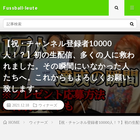
Fussball-leute
【祝・チャンネル登録者10000
人！？】初の生配信、多くの人に救わ
れました。その瞬間にいなかった人
たちへ。これからもよろしくお願い
致します。
2021.12.18
ウィナーズ
ウィナーズ
【祝・チャンネル登録者10000人！？】初の
HOME