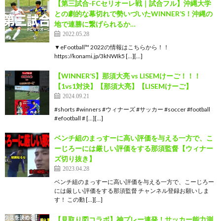
【第三試合-FCセリオーレ戦｜試合フル】沖縄大学
との劇的な幕切れで勢いづいたWINNER’S！沖縄の
地で連勝に繋げられるか…
2022.05.28
▼eFootball™ 2022の情報はこちらから！！
https://konami.jp/3kNWIk5 […][…]
【WINNER’S】那須大亮 vs LISEMけーご！！！
【1vs1対決】【那須大亮】【LISEMけーご】
2024.09.21
#shorts #winners #ウィナーズ #サッカー #soccer #football
#efootball # […][…]
ベンチ組のまっすーに高い評価を与える一方で、こ
ーじろーには厳しい評価をする那須監督【ウィナー
ズ切り抜き】
2023.04.28
ベンチ組のまっすーに高い評価を与える一方で、こーじろー
には厳しい評価をする那須監督 チャンネル登録お願いしま
す！ この動 […][…]
【見取り図コラボ】神プレー連発！サッカー能力測