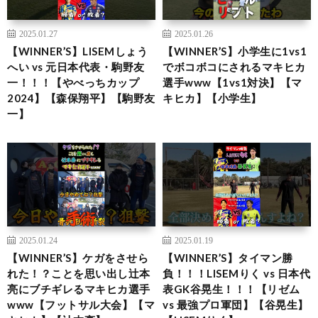
2025.01.27
2025.01.26
【WINNER’S】LISEMしょう
【WINNER’S】小学生に1vs1
へい vs 元日本代表・駒野友
でボコボコにされるマキヒカ
一！！！【やべっちカップ
選手www【1vs1対決】【マ
2024】【森保翔平】【駒野友
キヒカ】【小学生】
一】
2025.01.24
2025.01.19
【WINNER’S】ケガをさせら
【WINNER’S】タイマン勝
れた！？ことを思い出し辻本
負！！！LISEMりく vs 日本代
亮にブチギレるマキヒカ選手
表GK谷晃生！！！【リゼム
www【フットサル大会】【マ
vs 最強プロ軍団】【谷晃生】