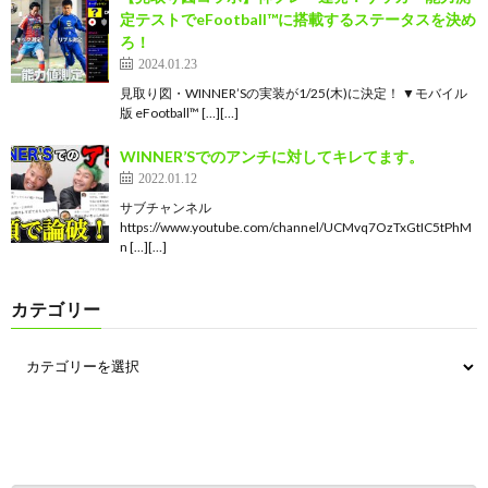
定テストでeFootball™︎に搭載するステータスを決め
ろ！
2024.01.23
見取り図・WINNER’Sの実装が1/25(木)に決定！ ▼モバイル
版 eFootball™ […][…]
WINNER’Sでのアンチに対してキレてます。
2022.01.12
サブチャンネル
https://www.youtube.com/channel/UCMvq7OzTxGtIC5tPhM
n […][…]
カテゴリー