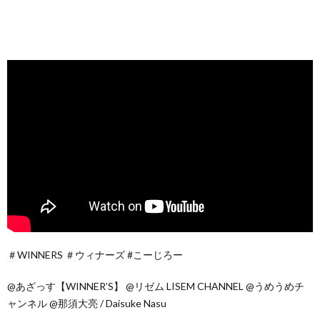
＃WINNERS ＃ウィナーズ #こーじろー
@あざっす【WINNER’S】 @リゼム LISEM CHANNEL @うめうめチ
ャンネル @那須大亮 / Daisuke Nasu