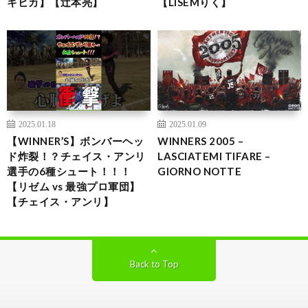
キヒカ】【辻本亮】
【LISEMりく】
2025.01.18
2025.01.09
【WINNER’S】ボンバーヘッ
WINNERS 2005 –
ド炸裂！？チェイス・アンリ
LASCIATEMI TIFARE –
選手の6種シュート！！！
GIORNO NOTTE
【リゼム vs 最強プロ軍団】
【チェイス・アンリ】
Back to Top