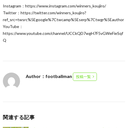
Instagram：https://www.instagram.com/winners_koujiro/
Twitter：https://twitter.com/winners_koujiro?
ref_src=twsrc%5Egoogle%7Ctwcamp%5Eserp%7Ctwgr%5Eauthor
YouTube：
https://www.youtube.com/channel/UCCkQD7wgH7F5vGWeFieSqf
Q
Author：footballman
投稿一覧
関連する記事