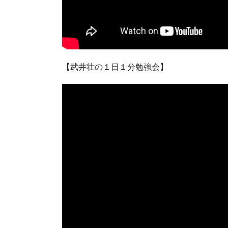
【武井壮の１日１分勉強会】