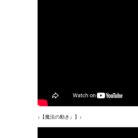
↓【魔法の動き』】↓