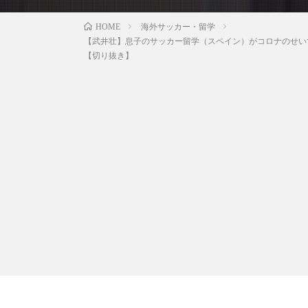
海外サッカー・留学
HOME
【武井壮】息子のサッカー留学（スペイン）がコロナのせい
【切り抜き】