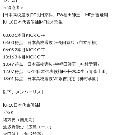
ジアム]
＜得点者＞
[日本高校選抜]DF長田京兵、FW福田師王 、MF永吉飛翔
[U-18日本代表候補]MF松木玖生
00:00 1本目KICK OFF
03:00 得点 日本高校選抜DF長田京兵（市立船橋）
06:05 2本目KICK OFF
10:16 3本目KICK OFF
10:49 得点 日本高校選抜FW福田師王（神村学園）
12:07 得点 U-18日本代表候補MF松木玖生（青森山田）
13:01 得点 日本高校選抜MF永吉飛翔（神村学園）
以下、メンバーリスト
[U-18日本代表候補]
▽GK
緒方要（国見高）
波多野崇史（広島ユース）
永田健人（創成館高）