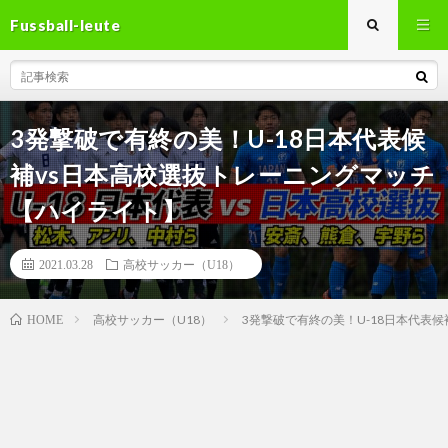
Fussball-leute
3発撃破で有終の美！U-18日本代表候
補vs日本高校選抜トレーニングマッチ
【ハイライト】
2021.03.28
高校サッカー（U18）
高校サッカー（U18）
3発撃破で有終の美！U-18日本代表
HOME