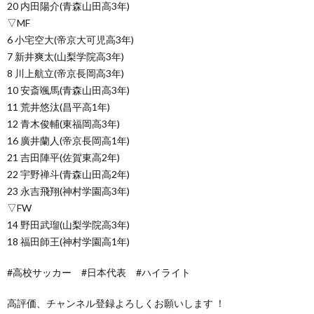
20 内田陽介(青森山田高3年)
▽MF
6 小宅空大(帝京大可児高3年)
7 新井爽太(山梨学院高3年)
8 川上航立(帝京長岡高3年)
10 安斎颯馬(青森山田高3年)
11 荒井悠汰(昌平高1年)
12 青木俊輔(東福岡高3年)
16 廣井蘭人(帝京長岡高1年)
21 吉田陣平(佐賀東高2年)
22 宇野禅斗(青森山田高2年)
23 永吉飛翔(神村学園高3年)
▽FW
14 野田武瑠(山梨学院高3年)
18 福田師王(神村学園高1年)
#高校サッカー #日本代表 #ハイライト
高評価、チャンネル登録よろしくお願いします ！