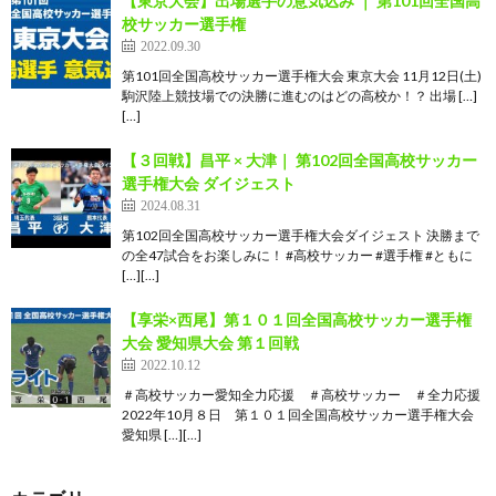
【東京大会】出場選手の意気込み ｜ 第101回全国高
校サッカー選手権
2022.09.30
第101回全国高校サッカー選手権大会 東京大会 11月12日(土)
駒沢陸上競技場での決勝に進むのはどの高校か！？ 出場 […]
[…]
【３回戦】昌平 × 大津｜ 第102回全国高校サッカー
選手権大会 ダイジェスト
2024.08.31
第102回全国高校サッカー選手権大会ダイジェスト 決勝まで
の全47試合をお楽しみに！ #高校サッカー #選手権 #ともに
[…][…]
【享栄×西尾】第１０１回全国高校サッカー選手権
大会 愛知県大会 第１回戦
2022.10.12
＃高校サッカー愛知全力応援 ＃高校サッカー ＃全力応援
2022年10月８日 第１０１回全国高校サッカー選手権大会
愛知県 […][…]