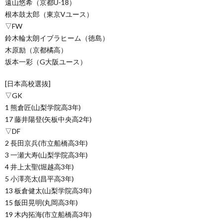
遠山悠希（京都U-18）
根本鼓太郎（東京Vユース）
▽FW
鈴木輪太朗イブラヒーム（徳島）
木原励（京都橘高）
坂本一彩（G大阪ユース）
[日本高校選抜]
▽GK
1 熊倉匠(山梨学院高3年)
17 藤井陽登(矢板中央高2年)
▽DF
2 長田京兵(市立船橋高3年)
3 一瀬大寿(山梨学院高3年)
4 井上太聖(堀越高3年)
5 小澤亮太(昌平高3年)
13 板倉健太(山梨学院高3年)
15 飯田晃明(丸岡高3年)
19 木内拓海(市立船橋高3年)