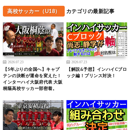
高校サッカー（U18）
カテゴリの最新記事
2026.07.23
2026.07.23
【5年ぶりの全国へ】キャプ
【解説&予想】インハイCブロ
テンの決断が運命を変えた！
ック編！プリンス対決！
インターハイ大阪府代表 大阪
桐蔭高校サッカー部密着。