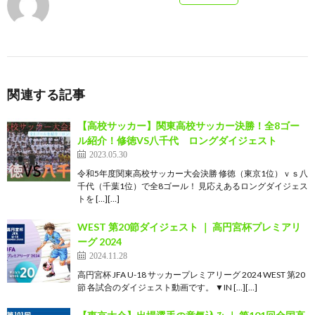
関連する記事
【高校サッカー】関東高校サッカー決勝！全8ゴー
ル紹介！修徳VS八千代 ロングダイジェスト
2023.05.30
令和5年度関東高校サッカー大会決勝 修徳（東京1位）ｖｓ八
千代（千葉1位）で全8ゴール！ 見応えあるロングダイジェス
トを […][…]
WEST 第20節ダイジェスト ｜ 高円宮杯プレミアリ
ーグ 2024
2024.11.28
高円宮杯 JFA U-18 サッカープレミアリーグ 2024 WEST 第20
節 各試合のダイジェスト動画です。 ▼IN […][…]