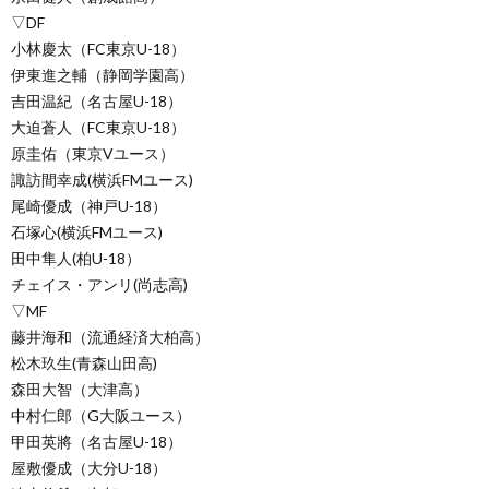
▽DF
小林慶太（FC東京U-18）
伊東進之輔（静岡学園高）
吉田温紀（名古屋U-18）
大迫蒼人（FC東京U-18）
原圭佑（東京Vユース）
諏訪間幸成(横浜FMユース)
尾崎優成（神戸U-18）
石塚心(横浜FMユース)
田中隼人(柏U-18）
チェイス・アンリ(尚志高)
▽MF
藤井海和（流通経済大柏高）
松木玖生(青森山田高)
森田大智（大津高）
中村仁郎（G大阪ユース）
甲田英將（名古屋U-18）
屋敷優成（大分U-18）