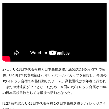
27日、U-18日本代表候補と日本高校選抜が練習試合(45分×3本)で激
突。U-18日本代表候補は23年U-20ワールドカップを目指し、今回の
Jヴィレッジ合宿で本格始動したチーム。高校選抜は例年春に行われ
てきた海外遠征が中止となったため、今回のJヴィレッジ合宿が21年
の日本高校選抜としては最後の活動となった。
[3.27 練習試合 U-18日本代表候補 1-3 日本高校選抜 Jヴィレッジスタ